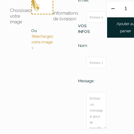
Email:
quantité
de
Choisissez
Informations
Carte
votre
de livraison
cadeau
image
Ajouter a
VOS
200€
Ou
panier
INFOS
Téléchargez
votre image
Nom:
>
Message :