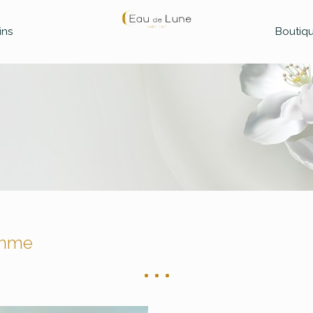
ins
Boutiq
omme